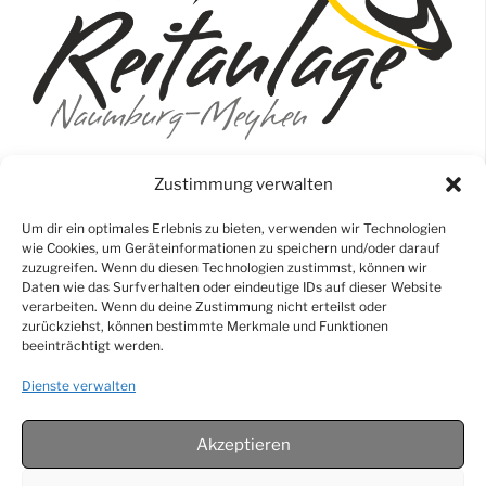
Zustimmung verwalten
Reitanlage & Pferdepension Reinert
Beuditzerberg 8
Um dir ein optimales Erlebnis zu bieten, verwenden wir Technologien
wie Cookies, um Geräteinformationen zu speichern und/oder darauf
06618 Naumburg (OT Meyhen)
zuzugreifen. Wenn du diesen Technologien zustimmst, können wir
Daten wie das Surfverhalten oder eindeutige IDs auf dieser Website
0174 9525369
verarbeiten. Wenn du deine Zustimmung nicht erteilst oder
zurückziehst, können bestimmte Merkmale und Funktionen
reitanlage-meyhen@gmx.de
beeinträchtigt werden.
Dienste verwalten
Impressum
Akzeptieren
Datenschutzerklärung