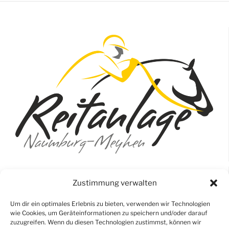
Reitanlage & Pferdepension Reinert
Zustimmung verwalten
Beuditzerberg 8
Um dir ein optimales Erlebnis zu bieten, verwenden wir Technologien
06618 Naumburg (OT Meyhen)
wie Cookies, um Geräteinformationen zu speichern und/oder darauf
zuzugreifen. Wenn du diesen Technologien zustimmst, können wir
0174 9525369